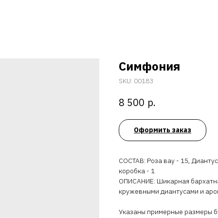
Симфония
SKU:
00183
р.
8 500
Оформить заказ
СОСТАВ: Роза вау - 15, Диантус
коробка - 1
ОПИСАНИЕ: Шикарная бархатна
кружевными диантусами и аро
Указаны примерные размеры бу