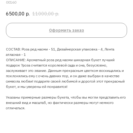
00160
6500,00
р.
11000,00
р.
Оформить заказ
СОСТАВ: Роза ред наоми - 51, Дизайнерская упаковка - 4, Лента
атласная - 1
ОПИСАНИЕ: Ароматный роза ред наоми шикарная букет лучший
подарок ?роза считается королевой сада и она, безусловно,
заслуживает это звание. Данным прекрасным цветком восхищались и
поклонялись ему с очень давних пор, и он даже выбран в качестве
символа любви! подарите своей любимой и дорогой этот прекрасный
букет, и мы уверены ей понравится!
Указаны примерные размеры букета, чтобы вы могли представить его
внешний вид и масштаб, но фактически размеры могут немного
отличаться.