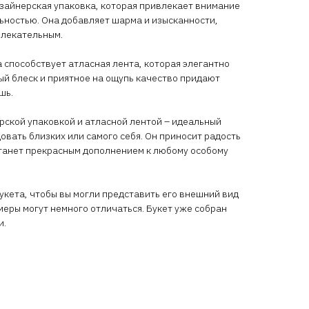
зайнерская упаковка, которая привлекает внимание
ьностью. Она добавляет шарма и изысканности,
влекательным.
 способствует атласная лента, которая элегантно
ный блеск и приятное на ощупь качество придают
шь.
ерской упаковкой и атласной лентой – идеальный
довать близких или самого себя. Он приносит радость
станет прекрасным дополнением к любому особому
кета, чтобы вы могли представить его внешний вид
меры могут немного отличаться. Букет уже собран
и.