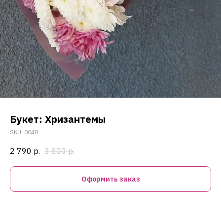
Букет: Хризантемы
SKU:
0048
2 790
р.
3 800
р.
Оформить заказ