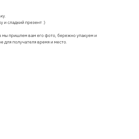
ку.
у и сладкий презент :)
ов мы пришлем вам его фото, бережно упакуем и
е для получателя время и место.