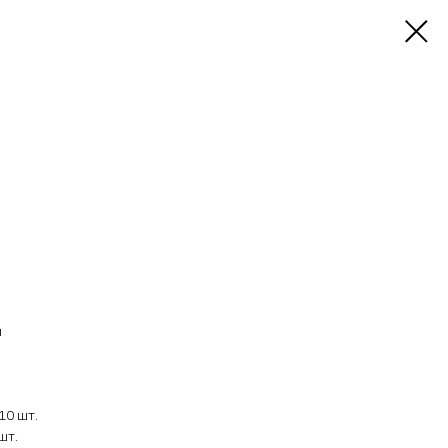
м
10 шт.
шт.