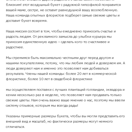
близким! этот воздушный букет с радужной гипсофилой понравится
вашей маме, сестре, не оставит равнодушной вашу возлюбленную.
Наша команда опытных флористов подберет самые свежие цветы и
доставит букет вовремя.
Наша миссия состоит в том, чтобы ежедневно приносить счастье и
радость людям. От рекламного замысла до улыбки курьера мы
приносим единственную идею – сделать кого-то счастливее и
радостнее.
Мы стремимся быть максимально честными друг перед другом и
нашими покупателями, потому, что мы любим людей и доверяем им. А
люди доверяют нам и именно это позволяет нам добиваться
результата. Члены нашей команды: более 20 лет в коммерческой
флористике, более 10 лет в свадебной флористике
мы осуществляем поставки с лучших плантаций голландии, эквадора и
кении несколько раз в неделю, что позволяет нам продавать только
свежие цветы. Нам очень важно ваше мнение о нас, поэтому мы ввели
систему отзывов, которым мы всегда рады!
Указаны примерные размеры букета, чтобы вы могли представить его
внешний вид и масштаб, но фактически размеры могут немного
отличаться.