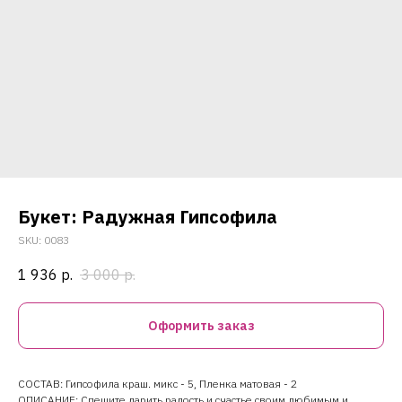
Букет: Радужная Гипсофила
SKU:
0083
1 936
р.
3 000
р.
Оформить заказ
СОСТАВ: Гипсофила краш. микс - 5, Пленка матовая - 2
ОПИСАНИЕ: Спешите дарить радость и счастье своим любимым и